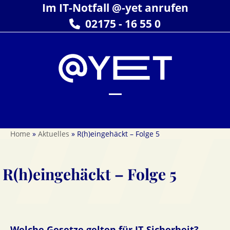
Skip
Im IT-Notfall @-yet anrufen
to
02175 - 16 55 0
content
Open
Close
mobile
mobile
Home
»
Aktuelles
»
R(h)eingehäckt – Folge 5
menu
menu
R(h)eingehäckt – Folge 5
Welche Gesetze gelten für IT-Sicherheit?