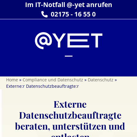
Skip
Im IT-Notfall @-yet anrufen
to
02175 - 16 55 0
content
Open
Close
mobile
mobile
Home
»
Compliance und Datenschutz
»
Datenschutz
»
menu
menu
Externe:r Datenschutzbeauftragte:r
Externe
Datenschutzbeauftragte
beraten, unterstützen und