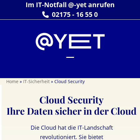
Skip
Im IT-Notfall @-yet anrufen
to
02175 - 16 55 0
content
Open
Close
mobile
mobile
Home
»
IT-Sicherheit
»
Cloud Security
menu
menu
Cloud Security
Ihre Daten sicher in der Cloud
Die Cloud hat die IT-Landschaft
revolutioniert. Sie bietet