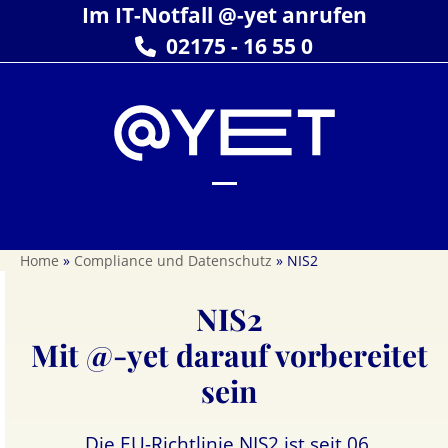
Skip
Im IT-Notfall @-yet anrufen
to
02175 - 16 55 0
content
Open
Close
mobile
mobile
Home
»
Compliance und Datenschutz
»
NIS2
menu
menu
NIS2
Mit @-yet darauf vorbereitet
sein
Die EU-Richtlinie NIS2 ist seit 06.