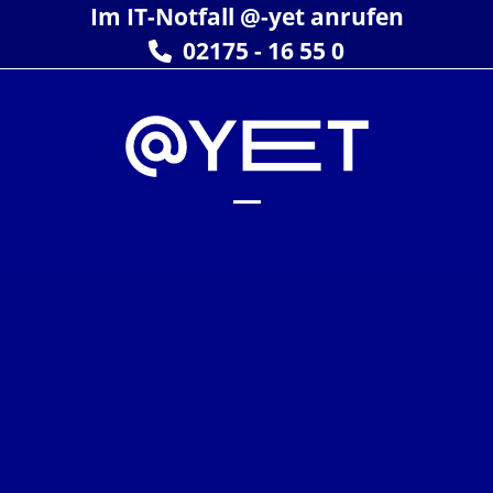
Skip
Im IT-Notfall @-yet anrufen
to
02175 - 16 55 0
content
Open
Close
mobile
mobile
menu
menu