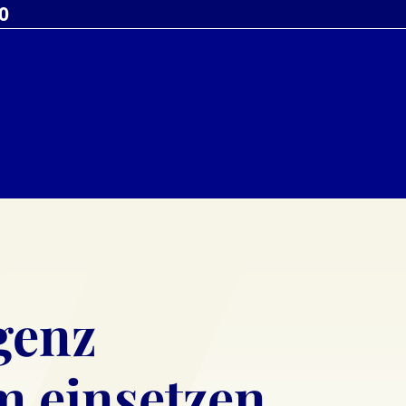
 0
genz
m einsetzen