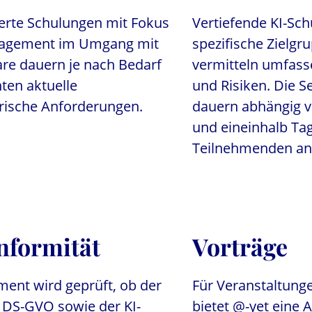
rte Schulungen mit Fokus
Vertiefende KI-Sch
anagement im Umgang mit
spezifische Zielg
re dauern je nach Bedarf
vermitteln umfas
ten aktuelle
und Risiken. Die S
rische Anforderungen.
dauern abhängig 
und eineinhalb Tag
Teilnehmenden an
formität
Vorträge
ent wird geprüft, ob der
Für Veranstaltung
 DS-GVO sowie der KI-
bietet @-yet eine