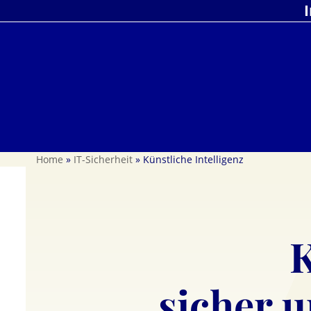
Skip
to
content
Home
»
IT-Sicherheit
»
Künstliche Intelligenz
K
sicher 