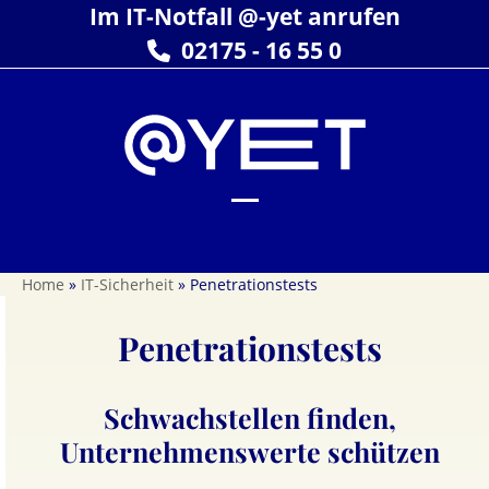
Skip
Im IT-Notfall @-yet anrufen
to
02175 - 16 55 0
content
Open
Close
mobile
mobile
Home
»
IT-Sicherheit
»
Penetrationstests
menu
menu
Penetrationstests
Schwachstellen finden,
Unternehmenswerte schützen