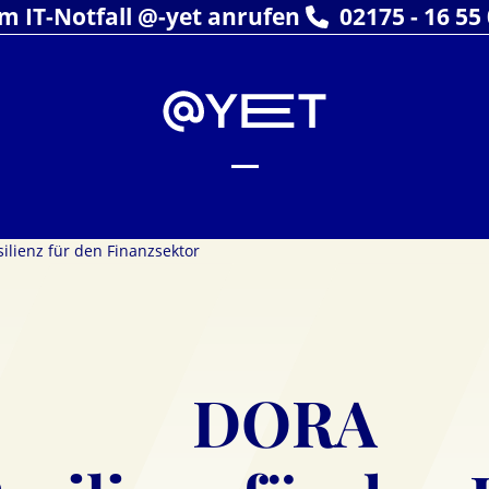
Im IT-Notfall @-yet anrufen
02175 - 16 55
Open
Close
mobile
mobile
ilienz für den Finanzsektor
menu
menu
DORA