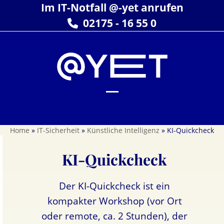
Skip
Im IT-Notfall @-yet anrufen
to
02175 - 16 55 0
content
Open
Close
mobile
mobile
Home
»
IT-Sicherheit
»
Künstliche Intelligenz
»
KI-Quickcheck
menu
menu
KI-Quickcheck
Der KI-Quickcheck ist ein
kompakter Workshop (vor Ort
oder remote, ca. 2 Stunden), der