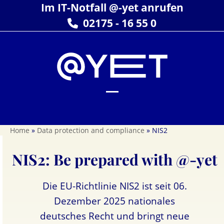
Skip
Im IT-Notfall @-yet anrufen
to
02175 - 16 55 0
content
Open
Close
mobile
mobile
Home
»
Data protection and compliance
»
NIS2
menu
menu
NIS2: Be prepared with @-yet
Die EU-Richtlinie NIS2 ist seit 06.
Dezember 2025 nationales
deutsches Recht und bringt neue