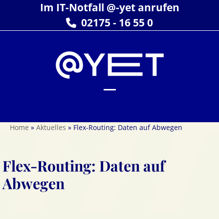
Skip
Im IT-Notfall @-yet anrufen
to
02175 - 16 55 0
content
Open
Close
mobile
mobile
Home
»
Aktuelles
»
Flex-Routing: Daten auf Abwegen
menu
menu
Flex-Routing: Daten auf
Abwegen