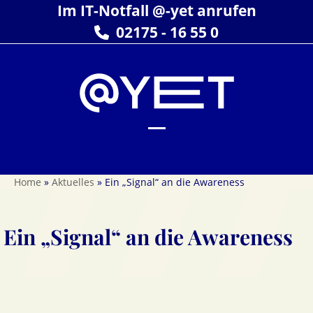
Skip
Im IT-Notfall @-yet anrufen
to
02175 - 16 55 0
content
Open
Close
mobile
mobile
Home
»
Aktuelles
»
Ein „Signal“ an die Awareness
menu
menu
Ein „Signal“ an die Awareness