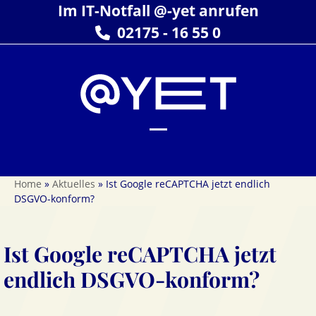
Skip
Im IT-Notfall @-yet anrufen
to
02175 - 16 55 0
content
Open
Close
mobile
mobile
Home
»
Aktuelles
»
Ist Google reCAPTCHA jetzt endlich
menu
menu
DSGVO-konform?
Ist Google reCAPTCHA jetzt
endlich DSGVO-konform?