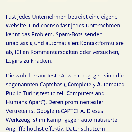
Fast jedes Unternehmen betreibt eine eigene
Website. Und ebenso fast jedes Unternehmen
kennt das Problem. Spam-Bots senden
unablässig und automatisiert Kontaktformulare
ab, füllen Kommentarspalten oder versuchen,
Logins zu knacken.
Die wohl bekannteste Abwehr dagegen sind die
sogenannten Captchas („
C
ompletely
A
utomated
P
ublic
T
uring test to tell
C
omputers and
H
umans
A
part“). Deren prominentester
Vertreter ist Google reCAPTCHA. Dieses
Werkzeug ist im Kampf gegen automatisierte
Angriffe höchst effektiv. Datenschützern