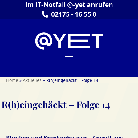
Skip
Im IT-Notfall @-yet anrufen
to
02175 - 16 55 0
content
Open
Close
mobile
mobile
Home
»
Aktuelles
»
R(h)eingehäckt – Folge 14
menu
menu
R(h)eingehäckt – Folge 14
Kliniken und Krankenhäuser – Angriff aus